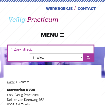
WERKBOEKJE
CONTACT
MENU
Home
> Contact
Secretariaat NVON
t.n.v. Veilig Practicum
Dokter van Deenweg 162
8025 BM Zwolle