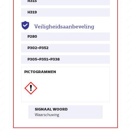
H315
H319
Veiligheidsaanbeveling
P280
P302+P352
P305+P351+P338
PICTOGRAMMEN
SIGNAAL WOORD
waarschuwing