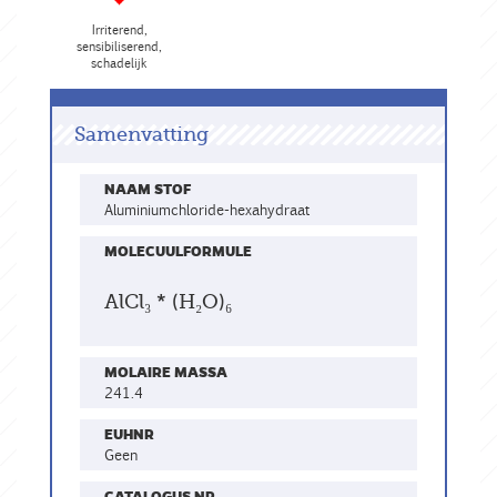
Irriterend,
sensibiliserend,
schadelijk
Samenvatting
NAAM STOF
aluminiumchloride-hexahydraat
MOLECUULFORMULE
AlCl₃ * (H₂O)₆
MOLAIRE MASSA
241.4
EUHNR
geen