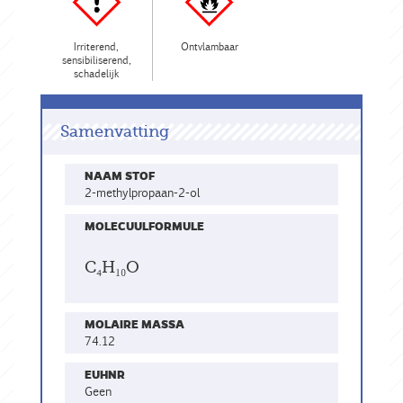
Irriterend,
Ontvlambaar
sensibiliserend,
schadelijk
Samenvatting
NAAM STOF
2-methylpropaan-2-ol
MOLECUULFORMULE
C₄H₁₀O
MOLAIRE MASSA
74.12
EUHNR
geen