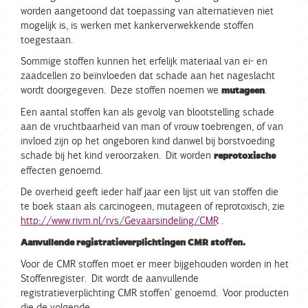
worden aangetoond dat toepassing van alternatieven niet
mogelijk is, is werken met kankerverwekkende stoffen
toegestaan.
Sommige stoffen kunnen het erfelijk materiaal van ei- en
zaadcellen zo beïnvloeden dat schade aan het nageslacht
wordt doorgegeven. Deze stoffen noemen we
.
mutageen
Een aantal stoffen kan als gevolg van blootstelling schade
aan de vruchtbaarheid van man of vrouw toebrengen, of van
invloed zijn op het ongeboren kind danwel bij borstvoeding
schade bij het kind veroorzaken. Dit worden
reprotoxische
effecten genoemd.
De overheid geeft ieder half jaar een lijst uit van stoffen die
te boek staan als carcinogeen, mutageen of reprotoxisch, zie
http://www.rivm.nl/rvs/Gevaarsindeling/CMR
.
Aanvullende registratieverplichtingen CMR stoffen.
Voor de CMR stoffen moet er meer bijgehouden worden in het
Stoffenregister. Dit wordt de aanvullende
registratieverplichting CMR stoffen’ genoemd. Voor producten
die de volgende