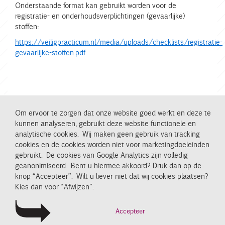
Onderstaande format kan gebruikt worden voor de
registratie- en onderhoudsverplichtingen (gevaarlijke)
stoffen:
https://veiligpracticum.nl/media/uploads/checklists/registratie-
gevaarlijke-stoffen.pdf
Om ervoor te zorgen dat onze website goed werkt en deze te
kunnen analyseren, gebruikt deze website functionele en
analytische cookies. Wij maken geen gebruik van tracking
Secretariaat NVON t.n.v. Veilig Practicum
cookies en de cookies worden niet voor marketingdoeleinden
Dokter van Deenweg 162
8025 BM Zwolle
gebruikt. De cookies van Google Analytics zijn volledig
T:
(0522) 24 33 47
E:
veiligpracticum@nvon.nl
geanonimiseerd. Bent u hiermee akkoord? Druk dan op de
knop “Accepteer”. Wilt u liever niet dat wij cookies plaatsen?
Kies dan voor “Afwijzen”.
Deze website werd mogelijk gemaakt door Voion
Accepteer
Copyright 2021
Voion
&
NVON
-